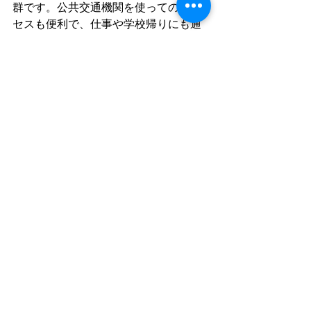
群です。公共交通機関を使ってのアク
セスも便利で、仕事や学校帰りにも通
いやすいのが嬉しいポイント。
札幌駅や大通駅からのアクセスが
良好
駐車場も完備しているので車通学
も可能
近隣にカフェやショップも多く、
休憩時間も充実
通いやすい環境は、学び続けるモチベ
ーションにもつながりますよね！
未来の自分に向けて一歩
踏み出そう！
いかがでしたか？札幌でネイルのプロ