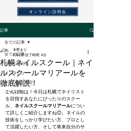
オンライン説明会
記事
全ての記事
木野まり
全ての記事
6月2日
読了時間: 4分
札幌ネイルスクール｜ネイ
今すぐ始める
ルスクールマリアールを
インタビュー
徹底解説！
ネイリスト検定
コース紹介
こんにちは！今日は札幌でネイリスト
を目指すあなたにぴったりのスクー
ル、
ネイルスクールマリアール
につい
て詳しくご紹介しますね😊。ネイルの
技術をしっかり学びたい方、プロとし
て活躍したい方、そして将来自分のサ