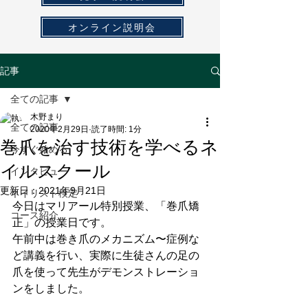
オンライン説明会
記事
全ての記事
木野まり
全ての記事
2020年2月29日
読了時間: 1分
巻爪を治す技術を学べるネ
今すぐ始める
イルスクール
インタビュー
更新日：
2021年9月21日
ネイリスト検定
今日はマリアール特別授業、「巻爪矯
コース紹介
正」の授業日です。
午前中は巻き爪のメカニズム〜症例な
ど講義を行い、実際に生徒さんの足の
爪を使って先生がデモンストレーショ
ンをしました。