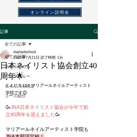
オンライン説明会
記事
全ての記事
mariartschool
全ての記事
2025年7月21日
読了時間: 1分
日本ネイリスト協会創立40
今すぐ始める
周年🌟
インタビュー
こんにちは！マリアールネイルアーティスト
ネイリスト検定
学院です😊
コース紹介
🥳
JNA日本ネイリスト協会が今年で創
立40周年を迎えました
🥳
マリアールネイルアーティスト学院も
JNA本部認定校！