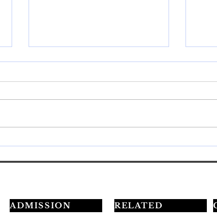
💅最短3ヶ月でプロを目指す
20
学習ロードマップ公開✨
定試
ADMISSION
RELATED