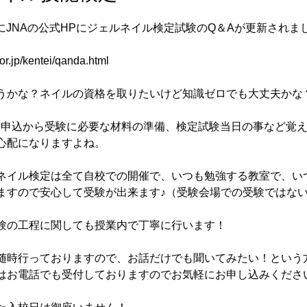
月）にJNAの公式HPにジェルネイル検定試験のQ＆Aが更新されま
.or.jp/kentei/qanda.html
うかな？ネイルの資格を取りたいけど知識ゼロでも大丈夫かな
験申込から受験に必要な材料の準備、検定試験当日の事など覚
心配になりますよね。
ネイル検定は全て自校での開催で、いつも勉強する教室で、い
ますので安心して受験が出来ます♪（受験会場での受験ではな
験の工程に関しても授業内で丁寧に行います！
随時行っておりますので、お話だけでも聞いてみたい！という
はお電話でも受付しておりますのでお気軽にお申し込みくださ