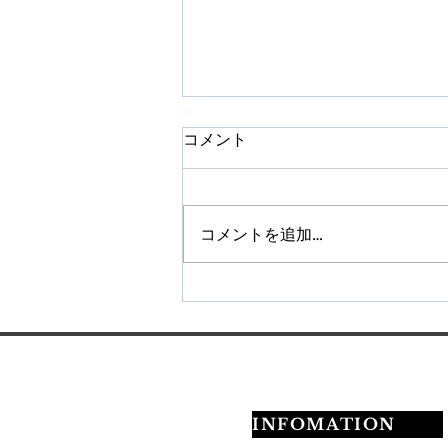
コメント
コメントを追加…
【札幌】ネイルチップ販売講
座を開催｜作り方から販売方
法まで学べます
INFOMATION