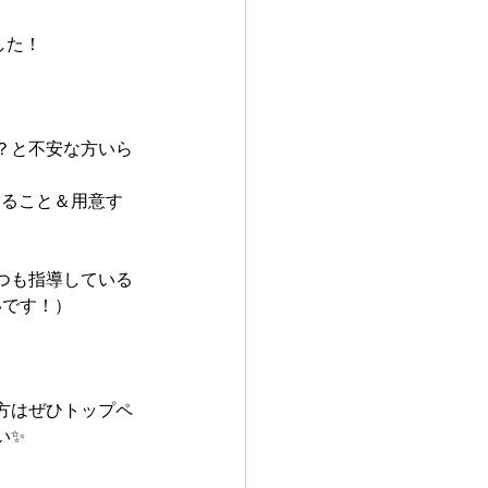
した！
？と不安な方いら
えること＆用意す
つも指導している
いです！）
方はぜひトップペ
い✨