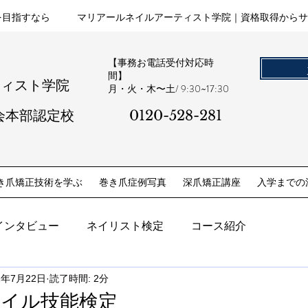
を目指すなら
マリアールネイルアーティスト学院｜資格取得からサ
【事務お電話受付対応時
間】
ティスト学院
​月・火・木〜土/ 9:30~17:30
会本部認定校
0120-528-281​
き爪矯正技術を学ぶ
巻き爪症例写真
深爪矯正講座
入学までの
インタビュー
ネイリスト検定
コース紹介
1年7月22日
読了時間: 2分
ネイル技能検定