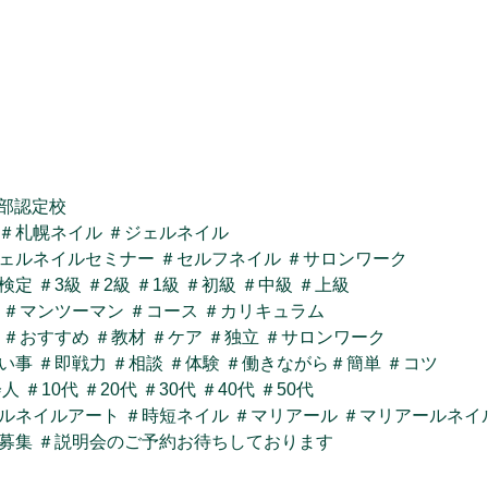
本部認定校
＃札幌ネイル
＃ジェルネイル
ェルネイルセミナー
＃セルフネイル
＃サロンワーク
検定
＃3級
＃2級
＃1級
＃初級
＃中級
＃上級
＃マンツーマン
＃コース
＃カリキュラム
＃おすすめ
＃教材
＃ケア
＃独立
＃サロンワーク
い事
＃即戦力
＃相談
＃体験
＃働きながら
＃簡単
＃コツ
会人
＃10代
＃20代
＃30代
＃40代
＃50代
ルネイルアート
＃時短ネイル
＃マリアール
＃マリアールネイ
募集
＃説明会のご予約お待ちしております