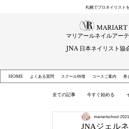
札幌​でプロネイリスト
MARIART
マリアールネイルアー
JNA 日本ネイリスト協
よくある質問
スクール特徴
コースご案内
巻
HOME
全ての記事
今すぐ始める
mariartschool
202
JNAジェル