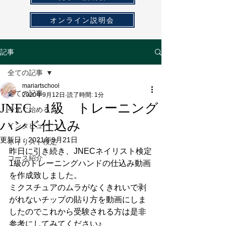
オンライン説明会
記事
全ての記事
mariartschool
全ての記事
2020年9月12日
読了時間: 1分
JNEC 1級 トレーニング
今すぐ始める
ハンド仕込み
インタビュー
更新日：
2021年9月21日
ネイリスト検定
昨日に引き続き、JNECネイリスト検定
コース紹介
1級のトレーニングハンドの仕込み動画
を作成致しました。
ミクスチュアのムラがなくきれいで剥
がれないチップの貼り方を動画にしま
したのでこれから受験される方は是非
参考にしてみてください♪