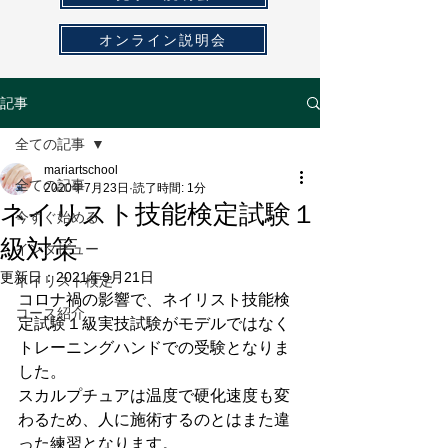
オンライン説明会
記事
全ての記事
mariartschool
全ての記事
2020年7月23日
読了時間: 1分
ネイリスト技能検定試験１
今すぐ始める
級対策
インタビュー
更新日：
2021年9月21日
ネイリスト検定
コロナ禍の影響で、ネイリスト技能検
コース紹介
定試験１級実技試験がモデルではなく
トレーニングハンドでの受験となりま
した。
スカルプチュアは温度で硬化速度も変
わるため、人に施術するのとはまた違
った練習となります。