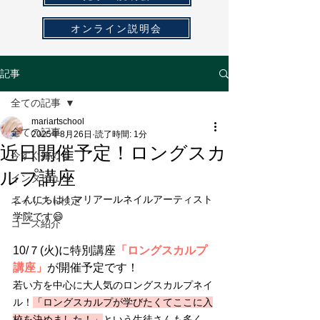
オンライン説明会
記事
全ての記事
mariartschool
全ての記事
2025年8月26日
読了時間: 1分
近日開催予定！ロングスカ
今すぐ始める
ルプ講座
インタビュー
こんにちは！マリアールネイルアーティスト
ネイリスト検定
学院です😄
コース紹介
10/７(火)に特別講座
「ロングスカルプ
講座」
が開催予定です！
若い方を中心に大人気のロングスカルプネイ
ル！
「ロングスカルプが学びたくてここに入
校を決めました！」
という生徒さんも多く、