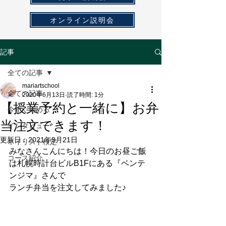
オンライン説明会
記事
全ての記事
mariartschool
全ての記事
2020年6月13日
読了時間: 1分
【授業予約と一緒に】お弁
今すぐ始める
当注文できます！
インタビュー
更新日：
2021年9月21日
ネイリスト検定
みなさんこんにちは！今日のお昼ご飯
コース紹介
は札幌時計台ビルB1Fにある『ベンテ
ンジマ』さんで
ランチ弁当を注文してみました♪