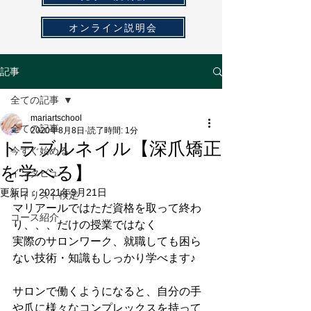
オンライン説明会
記事
全ての記事
mariartschool
全ての記事
2020年8月8日
読了時間: 1分
トラブルネイル【深爪矯正
今すぐ始める
を学べる】
インタビュー
更新日：
2021年9月21日
ネイリスト検定
マリアールではただ資格を取って終わ
コース紹介
り、、、だけの授業ではなく
実際のサロンワーク、就職しても困ら
ない技術・知識もしっかり学べます♪
サロンで働くようになると、自分の手
や爪に様々なコンプレックスを持って