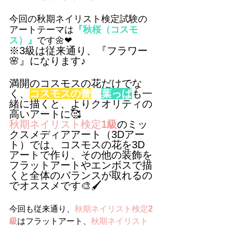
今回の秋期ネイリスト検定試験の
アートテーマは
『秋桜（コスモ
ス）』
です🌼❤
※3級は従来通り、『フラワー
🌸』になります♪
満開のコスモスの花だけでな
く、
コスモスの蕾
や
葉っぱ
も一
緒に描くと、よりクオリティの
高いアートに🥰
秋期ネイリスト検定
1級
のミッ
クスメディアアート（3Dアー
ト）では、コスモスの花を3D
アートで作り、その他の装飾を
フラットアートやエンボスで描
くと全体のバランスが取れるの
でオススメです🎨🖌️
今回も従来通り、
秋期ネイリスト検定
2
級
はフラットアート、
秋期ネイリスト