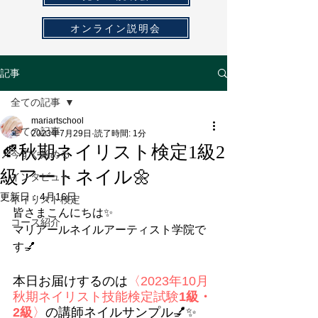
オンライン説明会
記事
全ての記事
mariartschool
全ての記事
2023年7月29日
読了時間: 1分
🍂秋期ネイリスト検定1級2
今すぐ始める
級アートネイル🌼
インタビュー
更新日：
4月16日
ネイリスト検定
皆さまこんにちは✨
コース紹介
マリアールネイルアーティスト学院で
す💅
本日お届けするのは
〈2023年10月
秋期ネイリスト技能検定試験
1級・
2級
〉
の講師ネイルサンプル💅✨