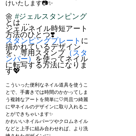
けいたします📷✨
🌼 
#ジェルスタンピング
とは …
ジェルネイル時短アート
方法のひとつ❣️
スタンピングプレート
に
描かれているデザイン
を、専用スタンプ
（スタ
ンパー）
を使ってネイル
に転写する方法になりま
す💖
こういった便利なネイル道具を使うこ
とで、手書きでは時間のかかってしま
う複雑なアートを簡単に🤍尚且つ綺麗
に💜ネイルのデザインに取り入れるこ
とができちゃいます✨
かわいいネイルパーツやクロムネイル
などと上手に組み合わせれば、より洗
練されたデザインに❕