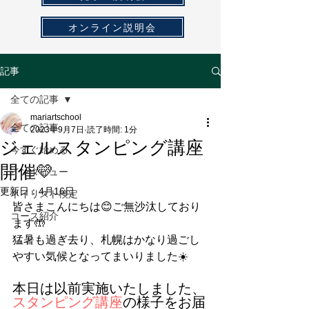
オンライン説明会
記事
全ての記事
mariartschool
全ての記事
2023年9月7日
読了時間: 1分
ジェルスタンピング講座
今すぐ始める
開催💛
インタビュー
更新日：
4月16日
ネイリスト検定
皆さまこんにちは😊ご無沙汰しており
コース紹介
ます🤲
猛暑も過ぎ去り、札幌はかなり過ごし
やすい気候となってまいりました☀️
本日は以前実施いたしました、
スタンピング講座
の様子をお届