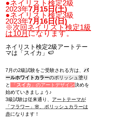
●ネイリスト検定2級　
2023年
7月15日(土)
●ネイリスト検定3級　
2023年
7月16日(日)
※次回
ネイリスト検定1級
は10月
になります。
ネイリスト検定2級アートテー
マは「スイカ」🍉
7月の2級試験をご受験される方は、
パ
ールホワイトカラー
のポリッシュ塗り
と
 「
スイカ
」のアートデザイン
決めを
始めていきましょう♪
3級試験は従来通り、
アートテーマが
「フラワー」🌸、ポリッシュカラーは
赤
になります！