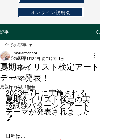
オンライン説明会
記事
全ての記事
mariartschool
全ての記事
2023年4月24日
読了時間: 1分
夏期ネイリスト検定アート
今すぐ始める
テーマ発表！
インタビュー
更新日：
4月16日
ネイリスト検定
2023年7月に実施される
夏期ネイリスト検定の実
コース紹介
技試験パターンとアート
テーマが発表されました
💅
日程は…