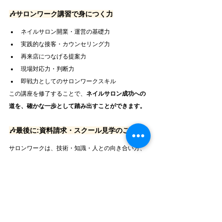
🎶サロンワーク講習で身につく力
ネイルサロン開業・運営の基礎力
実践的な接客・カウンセリング力
再来店につなげる提案力
現場対応力・判断力
即戦力としてのサロンワークスキル
この講座を修了することで、
ネイルサロン成功への
道を、確かな一歩として踏み出すことができます。
🎶最後に:資料請求・スクール見学のご案内
サロンワークは、技術・知識・人との向き合い方、
すべてが問われるネイリストの総合力です。
マリアールのサロンワーク講習では、「知ってい
る」ではなく
「できる」「任せてもらえる」ネイリ
スト
を育てます。