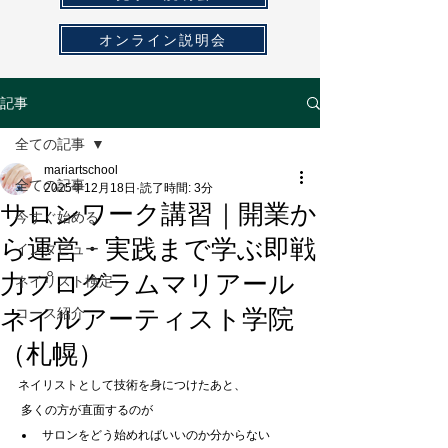
オンライン説明会
記事
全ての記事
mariartschool
全ての記事
2025年12月18日
読了時間: 3分
サロンワーク講習｜開業か
今すぐ始める
ら運営・実践まで学ぶ即戦
インタビュー
力プログラムマリアール
ネイリスト検定
ネイルアーティスト学院
コース紹介
（札幌）
ネイリストとして技術を身につけたあと、
 多くの方が直面するのが
サロンをどう始めればいいのか分からない