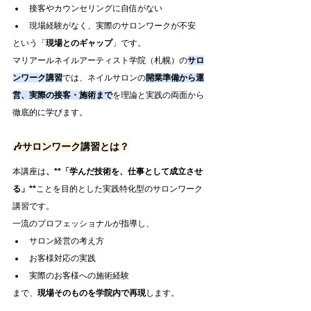
接客やカウンセリングに自信がない
現場経験がなく、実際のサロンワークが不安
という「
現場とのギャップ
」です。
マリアールネイルアーティスト学院（札幌）の
サロ
ンワーク講習
では、ネイルサロンの
開業準備から運
営、実際の接客・施術まで
を理論と実践の両面から
徹底的に学びます。
🎶サロンワーク講習とは？
本講座は
、
**「学んだ技術を、仕事として成立させ
る」**
ことを目的とした実践特化型のサロンワーク
講習です。
一流のプロフェッショナルが指導し、
サロン経営の考え方
お客様対応の実践
実際のお客様への施術経験
まで、
現場そのものを学院内で再現
します。