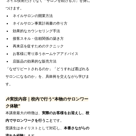
 ネイル技術だけでなく「サロンを続ける力」を身に
つけます。
ネイルサロンの開業方法
ネイルサロン事業計画書の作り方
効果的なカウンセリング手法
接客スキル・信頼関係の築き方
再来店を促すためのテクニック
お客様に寄り添うホームケアアドバイス
店販品の効果的な販売方法
「なぜリピートされるのか」「どうすれば選ばれる
サロンになるのか」を、具体例を交えながら学びま
す。
🎶実技内容｜校内で行う“本物のサロンワー
ク体験”
本講座最大の特徴は、
実際のお客様をお迎えし、校
内でサロンワークを行うこと
です。
受講生はネイリストとして対応し、
本番さながらの
流れを経験
します。