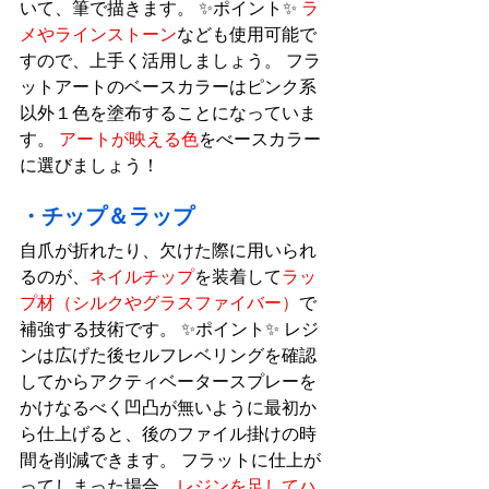
いて、筆で描きます。 ✨ポイント✨ 
ラ
メやラインストーン
なども使用可能で
すので、上手く活用しましょう。 フラ
ットアートのベースカラーはピンク系
以外１色を塗布することになっていま
す。 
アートが映える色
をべースカラー
に選びましょう！
・チップ＆ラップ
自爪が折れたり、欠けた際に用いられ
るのが、
ネイルチップ
を装着して
ラッ
プ材（シルクやグラスファイバー）
で
補強する技術です。 ✨ポイント✨ レジ
ンは広げた後セルフレベリングを確認
してからアクティベータースプレーを
かけなるべく凹凸が無いように最初か
ら仕上げると、後のファイル掛けの時
間を削減できます。 フラットに仕上が
ってしまった場合、
レジンを足してハ