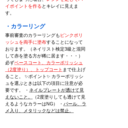
イポイントを作る
とキレイに見えま
す。
・カラーリング
事前審査のカラーリングも
ピンクポリ
ッシュを両手に塗布
することになって
おります。（ネイリスト検定3級と混同
して赤を塗る方が稀に居ます・・・） 
必ず
ベースコート、カラーポリッシュ
（2度塗り）、トップコート
まで仕上げ
ること。 ✨ポイント✨ カラーポリッシ
ュを選ぶときは以下の項目に注意が必
要です。 ・
ネイルプレートが透けて見
えないこと。
（2度塗りしても透けて見
えるようなカラーはNG） ・
パール、ラ
メ入り、メタリックなどは禁止。