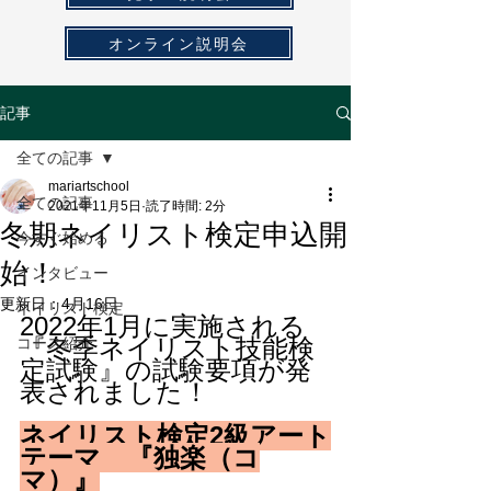
オンライン説明会
記事
全ての記事
mariartschool
全ての記事
2021年11月5日
読了時間: 2分
冬期ネイリスト検定申込開
今すぐ始める
始！
インタビュー
更新日：
4月16日
ネイリスト検定
2022年1月に実施される
『冬季ネイリスト技能検
コース紹介
定試験』の試験要項が発
表されました！
ネイリスト検定2級アート
テーマ　『独楽（コ
マ）』