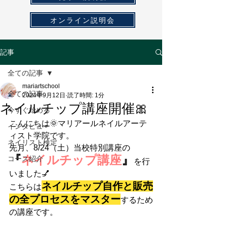
オンライン説明会
記事
全ての記事
mariartschool
全ての記事
2024年9月12日
読了時間: 1分
ネイルチップ講座開催🎀
今すぐ始める
こんにちは🌞マリアールネイルアーテ
インタビュー
ィスト学院です。
ネイリスト検定
先月、8/24（土）当校特別講座の
『
ネイルチップ講座
』
コース紹介
を行
いました💅
ネイルチップ自作と販売
こちらは
の全プロセスをマスター
するため
の講座です。