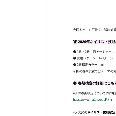
今回もとても可愛く、試験対策
🏆
 2026年ネイリスト技
🟠 1級・2級共通アートテー
🟠 試験パターン：Aパターン
🟠 2級指定カラー：赤
今回の春期試験ではテーマの
📚 
春期検定の詳細はこち
4月の春期検定についての詳細
https://www.ma1.jp
4月実施の
ネイリスト技能検定