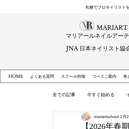
札幌​でプロネイリスト
MARIART
マリアールネイルアー
JNA 日本ネイリスト協
よくある質問
スクール特徴
コースご案内
巻
HOME
全ての記事
今すぐ始める
mariartschool
2月
【2026年