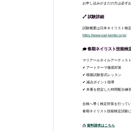
お申し込みがまだの方は必ず
🔗 
試験詳細
試験概要は日本ネイリスト検
https://www.nail-kentei.or.jp/
春期ネイリスト技能検
🎓 
マリアールネイルアーティス
✔ アートテーマ徹底対策
✔ 模擬試験形式レッスン
✔ 減点ポイント指導
✔ 本番を想定した時間配分練
合格へ導く検定対策を行って
春期ネイリスト技能検定試験
📩 
資料請求はこちら