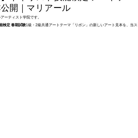
本公開｜マリアール
ルアーティスト学院です。
能検定 春期試験
1級・2級共通アートテーマ「リボン」の新しいアート見本を、当