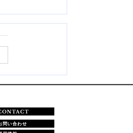
26年秋期ネイリスト技能検
験の課題と合格への道
CONTACT
お問い合わせ