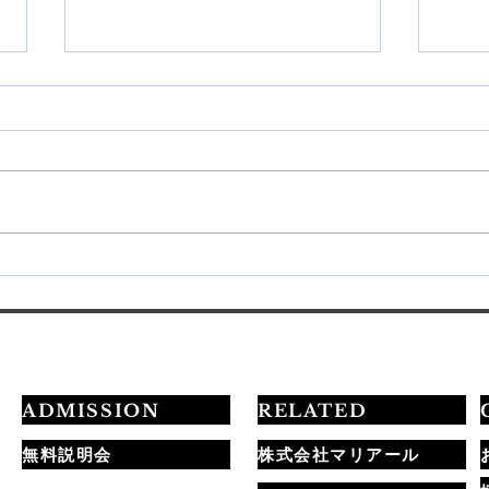
💅最短3ヶ月でプロを目指す
20
学習ロードマップ公開✨
定試
ADMISSION
RELATED
無料説明会
株式会社マリアール