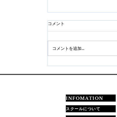
コメント
コメントを追加…
【札幌】ネイルチップ販売講
座を開催｜作り方から販売方
法まで学べます
INFOMATION
スクールについて