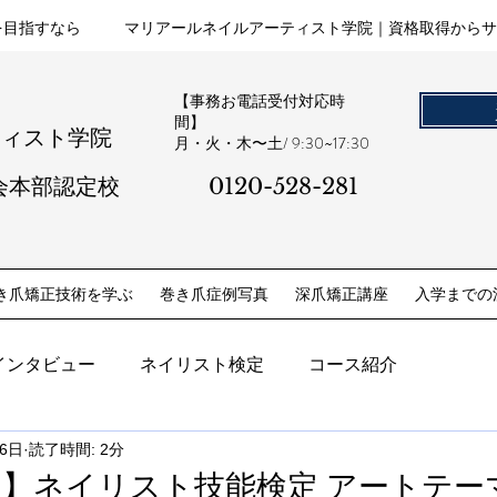
を目指すなら
マリアールネイルアーティスト学院｜資格取得からサ
【事務お電話受付対応時
間】
ティスト学院
​月・火・木〜土/ 9:30~17:30
会本部認定校
0120-528-281​
き爪矯正技術を学ぶ
巻き爪症例写真
深爪矯正講座
入学までの
インタビュー
ネイリスト検定
コース紹介
26日
読了時間: 2分
春期】ネイリスト技能検定 アートテ