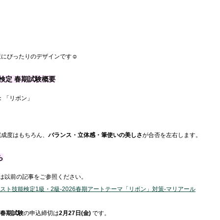
にぴったりのデザインです☺️
能検定 春期試験概要
マ：「リボン」
完成度はもちろん、
バランス・立体感・筆使いの美しさ
が合否を左右します。
ら
は以前の記事をご参照ください。
/post/ネイリスト技能検定1級・2級-2026春期アートテーマ「リボン」対策-マリアール
 春期試験
の申込締切は
2月27日(金)
 です。