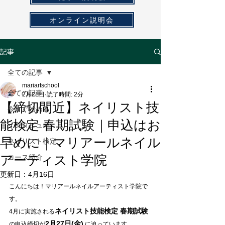
オンライン説明会
記事
全ての記事
mariartschool
全ての記事
2月21日
読了時間: 2分
【締切間近】ネイリスト技
今すぐ始める
能検定 春期試験｜申込はお
インタビュー
早めに｜マリアールネイル
ネイリスト検定
アーティスト学院
コース紹介
更新日：
4月16日
こんにちは！マリアールネイルアーティスト学院で
す。
ネイリスト技能検定 春期試験
4月に実施される
2月27日(金)
の申込締切が
 に迫っています。