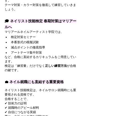
す。
テーマ対策・カラー対策を徹底して練習していきま
しょう。
🎓 
ネイリスト技能検定 春期対策はマリアー
ルへ
マリアールネイルアーティスト学院では、
検定対策セミナー
本番形式の模擬試験
減点ポイントの徹底指導
アートテーマ集中対策
など、合格に直結するカリキュラムをご用意してい
ます。
検定は「練習量」だけでなく
正しい練習方法
が合格
の鍵です。
💼 
ネイル就職にも直結する重要資格
ネイリスト技能検定は、ネイルサロン就職時にも重
要視される資格です。
合格することで、
✔ 技術力の証明
✔ 就職時のアピール材料
✔ 自信につながる実績