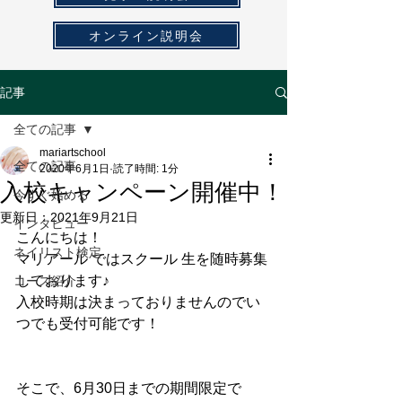
オンライン説明会
記事
全ての記事
mariartschool
全ての記事
2020年6月1日
読了時間: 1分
入校キャンペーン開催中！
今すぐ始める
更新日：
2021年9月21日
インタビュー
こんにちは！
ネイリスト検定
マリアール ではスクール 生を随時募集
しております♪
コース紹介
入校時期は決まっておりませんのでい
つでも受付可能です！
そこで、6月30日までの期間限定で