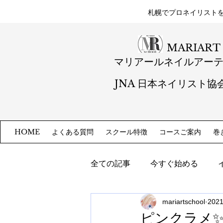
札幌​でプロネイリスト
MARIART
マリアールネイルアー
JNA 日本ネイリスト協
よくある質問
スクール特徴
コースご案内
巻
HOME
全ての記事
今すぐ始める
mariartschool
202
ピンクラメ