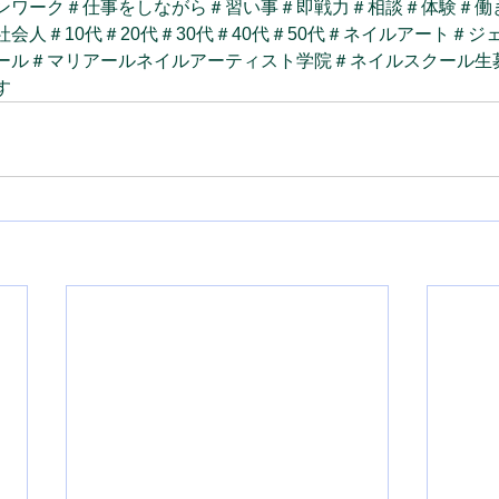
ンワーク
＃仕事をしながら
＃習い事
＃即戦力
＃相談
＃体験
＃働
社会人
＃10代
＃20代
＃30代
＃40代
＃50代
＃ネイルアート
＃ジ
ール
＃マリアールネイルアーティスト学院
＃ネイルスクール生
す