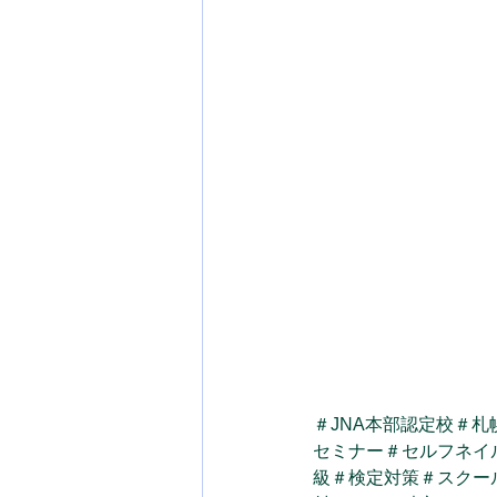
＃JNA本部認定校
＃札
セミナー
＃セルフネイ
級
＃検定対策
＃スクー