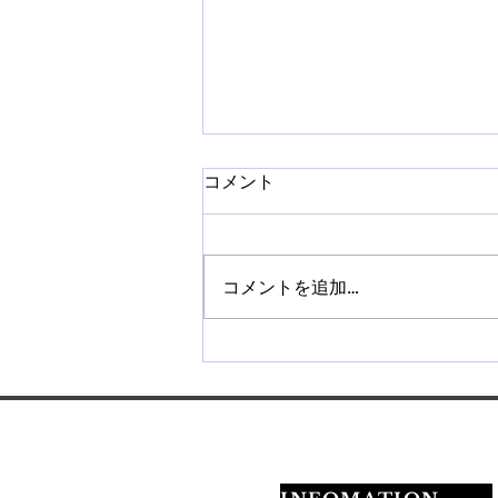
コメント
コメントを追加…
【札幌】ネイルチップ販売講
座を開催｜作り方から販売方
法まで学べます