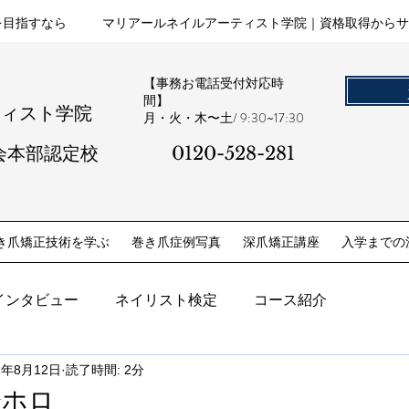
を目指すなら
マリアールネイルアーティスト学院｜資格取得からサ
【事務お電話受付対応時
間】
ティスト学院
​月・火・木〜土/ 9:30~17:30
会本部認定校
0120-528-281​
き爪矯正技術を学ぶ
巻き爪症例写真
深爪矯正講座
入学までの
インタビュー
ネイリスト検定
コース紹介
1年8月12日
読了時間: 2分
✨ホロ