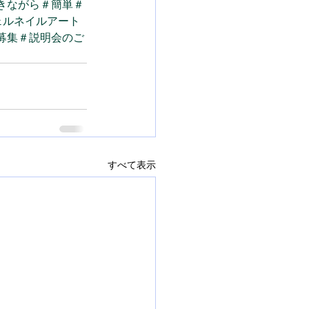
きながら
＃簡単
＃
ェルネイルアート
募集
＃説明会のご
すべて表示