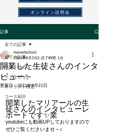
オンライン説明会
記事
全ての記事
mariartschool
全ての記事
2021年8月23日
読了時間: 1分
開業した生徒さんのインタ
今すぐ始める
ビュー✨
インタビュー
更新日：
2021年9月21日
ネイリスト検定
コース紹介
開業したマリアールの生
徒さんのインタビューレ
ポートです✨業
youtubeにも動画UPしておりますので
ぜひご覧くださいませ～♪