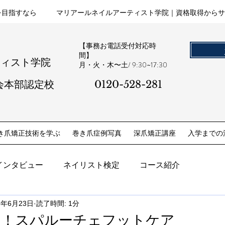
を目指すなら
マリアールネイルアーティスト学院｜資格取得からサ
【事務お電話受付対応時
間】
ティスト学院
​月・火・木〜土/ 9:30~17:30
会本部認定校
0120-528-281​
き爪矯正技術を学ぶ
巻き爪症例写真
深爪矯正講座
入学までの
インタビュー
ネイリスト検定
コース紹介
5年6月23日
読了時間: 1分
定！スパルーチェフットケア