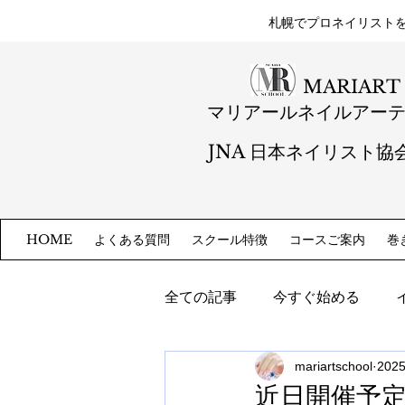
札幌​でプロネイリスト
MARIART
マリアールネイルアー
JNA 日本ネイリスト協
よくある質問
スクール特徴
コースご案内
巻
HOME
全ての記事
今すぐ始める
mariartschool
202
近日開催予