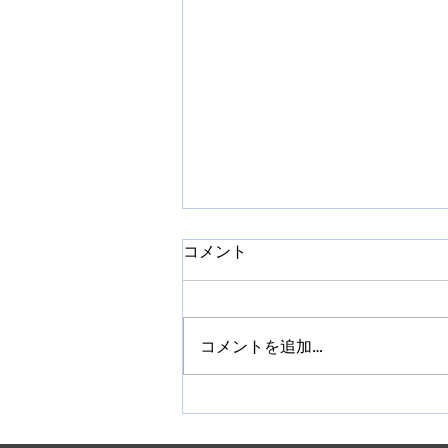
コメント
コメントを追加…
【札幌】ネイルチップ販売講
座を開催｜作り方から販売方