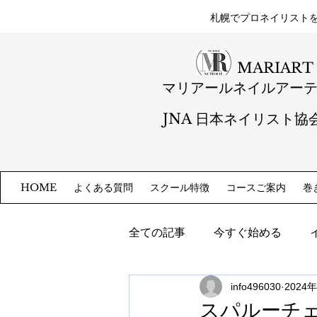
札幌​でプロネイリスト
MARIART
マリアールネイルアー
JNA 日本ネイリスト協
よくある質問
スクール特徴
コースご案内
巻
HOME
全ての記事
今すぐ始める
info496030
2024
スパルーチ