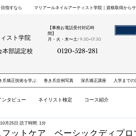
を目指すなら
マリアールネイルアーティスト学院｜資格取得からサ
【事務お電話受付対応時
間】
ティスト学院
​月・火・木〜土/ 9:30~17:30
会本部認定校
0120-528-281​
き爪矯正技術を学ぶ
巻き爪症例写真
深爪矯正講座
入学までの
インタビュー
ネイリスト検定
コース紹介
年10月25日
読了時間: 1分
ェフットケア ベーシックディプロ