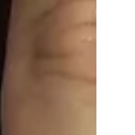
※2021年9月14日時点での最新情報となりま
す。 スケジュールは変更する場合が御座
いますので、公式HPより最新情報をご確認
くださいませ。 ＃札幌ネイル ＃ジェルネイ
ル ＃ネイルセミナー ＃ジェルネイルセミナ
ー ＃セルフネイル ＃サロンワーク ＃ネイル
検定 ＃ジェル検定 ＃3級 ＃2級 ＃1級 ＃初
級 ＃中級 ＃上級 ＃検定対策 ＃スクール ＃
マンツーマン ＃コース ＃カリキュラム ＃ス
タンピング ＃夜間 ＃おすすめ ＃教材 ＃ケ
ア ＃独立 ＃サロンワーク ＃仕事をしながら
＃習い事 ＃即戦力 ＃相談 ＃体験 ＃働きな
がら ＃簡単 ＃コツ ＃分割 ＃大学生