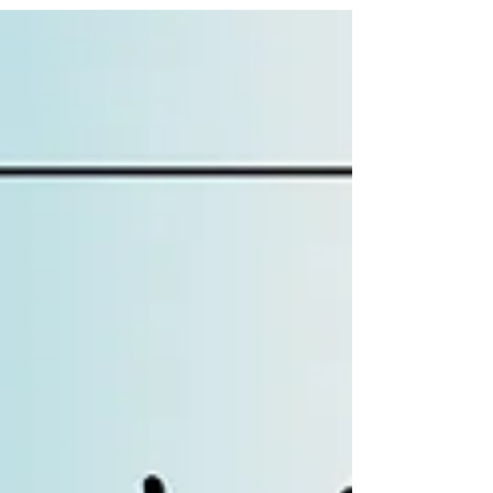
生まれた弱酸性化粧品シリーズです。 エス
テティシャン＆ネイリストであるFuture
Nail 萩原直見プロデュース。SpaLuce ス
パルーチェ システムは、爪と皮膚の専門医
東禹彦先生に監修いただいております。 フ
ットバスを使わない角質除去法なのに、仕上
がりは「モチモチつるつる♪」 ✨ 授業終了後
にディプロマ（修了証）も貰えます！！ 10
月30日土曜日に開催致します♪♪ 生徒様はお
早めにお申し込み下さいませ～🌸 スパルー
チェ｜SpaLuce｜スパルーチェフットケア
｜フットケア ＃札幌ネイル ＃ジェルネイル
＃ネイルセミナー ＃ジェルネイルセミナー
＃セルフネイル ＃サロンワーク ＃ネイル検
定 ＃ジェル検定 ＃3級 ＃2級 ＃1級 ＃初級
＃中級 ＃上級 ＃検定対策 ＃スクール ＃マ
ンツーマン ＃コース ＃カリキュラム ＃スタ
ンピング