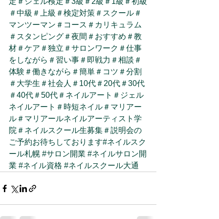
定
＃ジェル検定
＃3級
＃2級
＃1級
＃初級
＃中級
＃上級
＃検定対策
＃スクール
＃
マンツーマン
＃コース
＃カリキュラム
＃スタンピング
＃夜間
＃おすすめ
＃教
材
＃ケア
＃独立
＃サロンワーク
＃仕事
をしながら
＃習い事
＃即戦力
＃相談
＃
体験
＃働きながら
＃簡単
＃コツ
＃分割
＃大学生
＃社会人
＃10代
＃20代
＃30代
＃40代
＃50代
＃ネイルアート
＃ジェル
ネイルアート
＃時短ネイル
＃マリアー
ル
＃マリアールネイルアーティスト学
院
＃ネイルスクール生募集
＃説明会の
ご予約お待ちしております
#ネイルスク
ール札幌
#サロン開業
#ネイルサロン開
業
#ネイル資格
#ネイルスクール大通