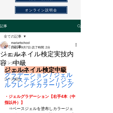
オンライン説明会
記事
全ての記事
mariartschool
全ての記事
2021年9月7日
読了時間: 2分
ジェルネイル検定実技内
今すぐ始める
容 中級
インタビュー
ジェルネイル検定中級
ネイリスト検定
グラデーション / ジェル
イクステンション / ジェ
コース紹介
ルフレンチカラーリング
・ジェルグラデーション【右手4本（中
指以外）】
　⇒ベースジェルを塗布しカラージェ