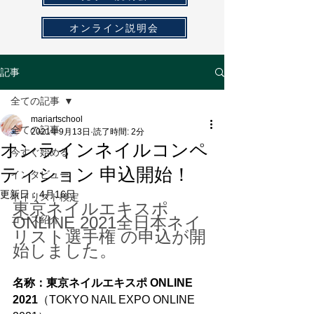
オンライン説明会
記事
全ての記事
mariartschool
全ての記事
2021年9月13日
読了時間: 2分
オンラインネイルコンペ
今すぐ始める
ティション 申込開始！
インタビュー
更新日：
4月16日
ネイリスト検定
東京ネイルエキスポ
ONLINE 2021全日本ネイ
コース紹介
リスト選手権 の申込が開
始しました。
名称：東京ネイルエキスポ ONLINE 
2021
（TOKYO NAIL EXPO ONLINE 