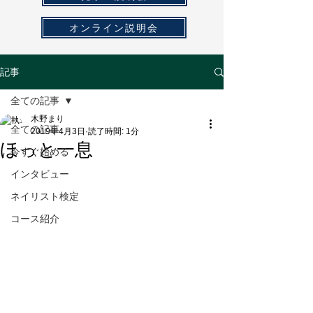
オンライン説明会
記事
全ての記事
木野まり
全ての記事
2019年4月3日
読了時間: 1分
ほっと一息
今すぐ始める
インタビュー
ネイリスト検定
コース紹介