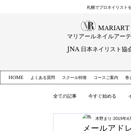
札幌​でプロネイリスト
MARIART
マリアールネイルアー
JNA 日本ネイリスト協
よくある質問
スクール特徴
コースご案内
巻
HOME
全ての記事
今すぐ始める
木野まり
2019年4
メールアド