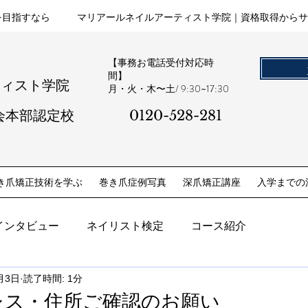
を目指すなら
マリアールネイルアーティスト学院｜資格取得からサ
【事務お電話受付対応時
間】
ティスト学院
​月・火・木〜土/ 9:30~17:30
会本部認定校
0120-528-281​
き爪矯正技術を学ぶ
巻き爪症例写真
深爪矯正講座
入学までの
インタビュー
ネイリスト検定
コース紹介
月3日
読了時間: 1分
レス・住所ご確認のお願い