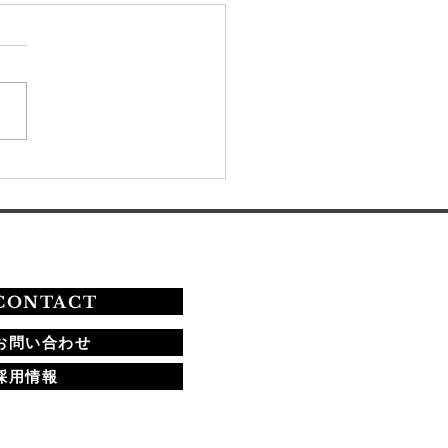
26年秋期ネイリスト技能検
験の課題と合格への道
CONTACT
お問い合わせ
採用情報