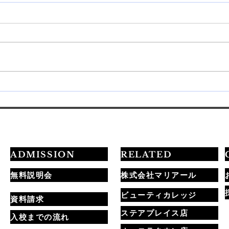
💅最短3ヶ月でプロを目指す
20
学習ロードマップ公開✨
定試
ADMISSION
RELATED
無料説明会
株式会社マリアール
ビューティカレッジ
資料請求
ステアプレイス店
入校までの流れ