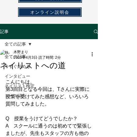
オンライン説明会
記事
全ての記事
木野まり
全ての記事
2019年4月3日
読了時間: 2分
ネイリストへの道
今すぐ始める
インタビュー
こんにちは。
ネイリスト検定
第3回目となる今回は、Tさんに実際に
コース紹介
授業を受けてみた感想など、いろいろ
質問してみました。
Q　授業をうけてどうでしたか？
A　スクールに通うのは初めてで緊張し
ましたが、先生もスタッフの方も他の