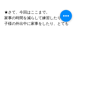
★さて、今回はここまで。
家事の時間を減らして練習したり、お
子様の外出中に家事をしたり、とても
忙しそうですが、息抜きもしっかりし
ていらっしゃることがわかりました。
本当に充実して楽しそうですね！(*˘︶
˘*)
練習やモデル探しの方法など、参考に
なれば幸いです。
では次回もお楽しみに。
#生徒の
１週間 
#ネイルスクール
#札幌
ネイルスクール
#ホテルランチ
#ママ
友
#フレンチネイル
#ジェルネイル
#マ
リアール
#マリアールネイルアーティ
スト学院
#ジェルネイル検定