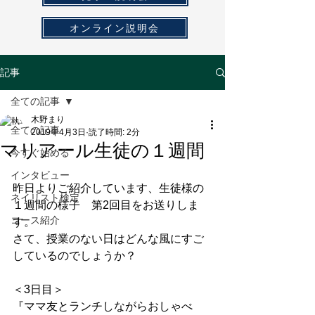
オンライン説明会
記事
全ての記事
木野まり
全ての記事
2019年4月3日
読了時間: 2分
マリアール生徒の１週間
今すぐ始める
インタビュー
昨日よりご紹介しています、生徒様の
ネイリスト検定
１週間の様子　第2回目をお送りしま
コース紹介
す。
さて、授業のない日はどんな風にすご
しているのでしょうか？
＜3日目＞
『ママ友とランチしながらおしゃべ