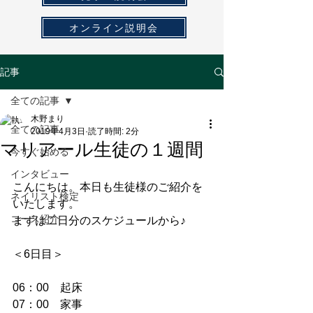
オンライン説明会
記事
全ての記事
木野まり
全ての記事
2019年4月3日
読了時間: 2分
マリアール生徒の１週間
今すぐ始める
インタビュー
こんにちは。本日も生徒様のご紹介を
ネイリスト検定
いたします。
コース紹介
まずは二日分のスケジュールから♪
＜6日目＞
06：00　起床
07：00　家事