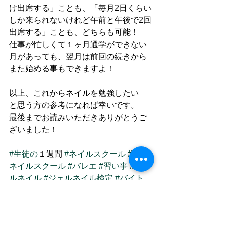
け出席する」ことも、「毎月2日くらい
しか来られないけれど午前と午後で2回
出席する」ことも、どちらも可能！
仕事が忙しくて１ヶ月通学ができない
月があっても、翌月は前回の続きから
また始める事もできますよ！
以上、これからネイルを勉強したい　
と思う方の参考になれば幸いです。
最後までお読みいただきありがとうご
ざいました！
#生徒の
１週間 
#ネイルスクール
#札幌
ネイルスクール
#バレエ
#習い事
#ジェ
ルネイル
#ジェルネイル検定
#バイト
代
#マリアール
#マリアールネイルアー
ティスト学院