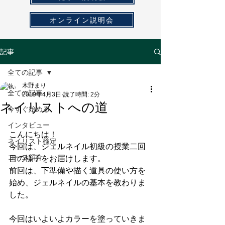
オンライン説明会
記事
全ての記事
木野まり
全ての記事
2019年4月3日
読了時間: 2分
ネイリストへの道
今すぐ始める
インタビュー
こんにちは！
ネイリスト検定
今回は、ジェルネイル初級の授業二回
コース紹介
目の様子をお届けします。
前回は、下準備や描く道具の使い方を
始め、ジェルネイルの基本を教わりま
した。
今回はいよいよカラーを塗っていきま