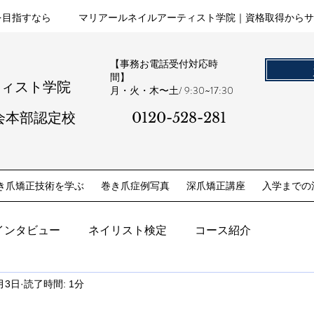
を目指すなら
マリアールネイルアーティスト学院｜資格取得からサ
【事務お電話受付対応時
間】
ティスト学院
​月・火・木〜土/ 9:30~17:30
会本部認定校
0120-528-281​
き爪矯正技術を学ぶ
巻き爪症例写真
深爪矯正講座
入学までの
インタビュー
ネイリスト検定
コース紹介
月3日
読了時間: 1分