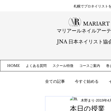
札幌​でプロネイリスト
MARIART
マリアールネイルアー
JNA 日本ネイリスト協
よくある質問
スクール特徴
コースご案内
巻
HOME
全ての記事
今すぐ始める
木野まり
2019年4
本日の授業