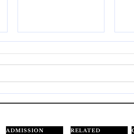
💅最短3ヶ月でプロを目指す
20
学習ロードマップ公開✨
定試
ADMISSION
RELATED