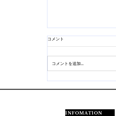
コメント
コメントを追加…
【札幌】ネイルチップ販売講
座を開催｜作り方から販売方
法まで学べます
INFOMATION