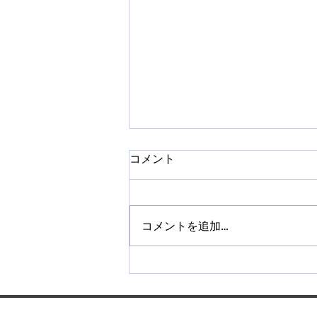
コメント
コメントを追加…
【札幌】ネイルチップ販売講
座を開催｜作り方から販売方
法まで学べます