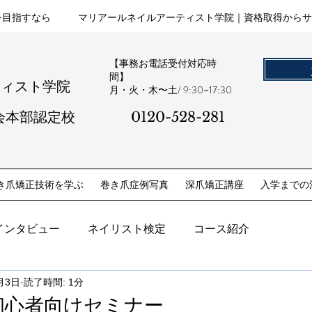
を目指すなら
マリアールネイルアーティスト学院｜資格取得からサ
【事務お電話受付対応時
間】
ティスト学院
​月・火・木〜土/ 9:30~17:30
会本部認定校
0120-528-281​
き爪矯正技術を学ぶ
巻き爪症例写真
深爪矯正講座
入学までの
インタビュー
ネイリスト検定
コース紹介
月3日
読了時間: 1分
EL初心者向けセミナー