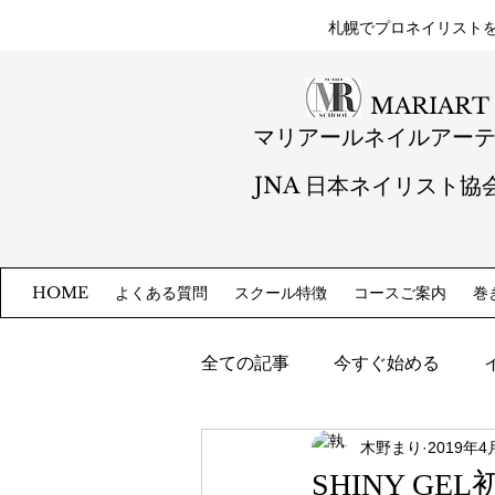
札幌​でプロネイリスト
MARIART
マリアールネイルアー
JNA 日本ネイリスト協
よくある質問
スクール特徴
コースご案内
巻
HOME
全ての記事
今すぐ始める
木野まり
2019年4
SHINY G