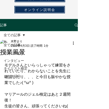
オンライン説明会
記事
全ての記事
木野まり
全ての記事
2019年4月3日
読了時間: 1分
授業風景
今すぐ始める
インタビュー
モデルさんといらっしゃって練習をさ
ネイリスト検定
れていたり、わからないことを先生に
コース紹介
確認したり、、、と今日も賑やかな授
業でした♪( ^ω^ )
マリアールのジェル検定はあと２週間
後！
生徒の皆さん、頑張ってくださいね( 