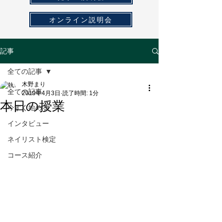
オンライン説明会
記事
全ての記事
木野まり
全ての記事
2019年4月3日
読了時間: 1分
本日の授業
今すぐ始める
インタビュー
ネイリスト検定
コース紹介