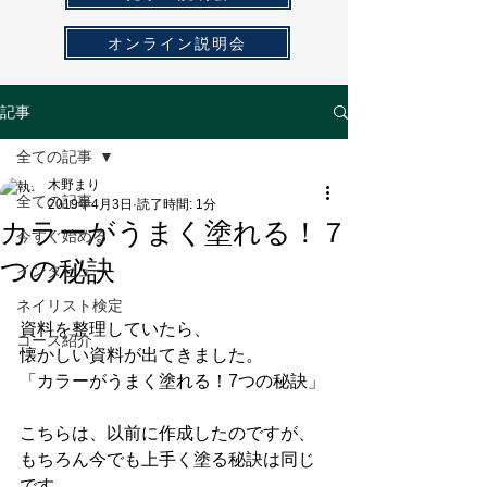
オンライン説明会
記事
全ての記事
木野まり
全ての記事
2019年4月3日
読了時間: 1分
カラーがうまく塗れる！７
今すぐ始める
つの秘訣
インタビュー
ネイリスト検定
資料を整理していたら、
コース紹介
懐かしい資料が出てきました。
「カラーがうまく塗れる！7つの秘訣」
こちらは、以前に作成したのですが、
もちろん今でも上手く塗る秘訣は同じ
です。