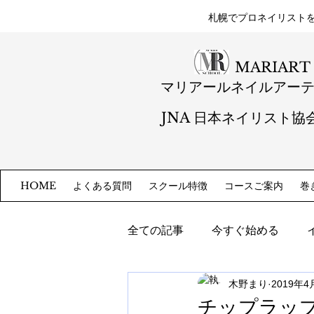
札幌​でプロネイリスト
MARIART
マリアールネイルアー
JNA 日本ネイリスト協
よくある質問
スクール特徴
コースご案内
巻
HOME
全ての記事
今すぐ始める
木野まり
2019年4
チップラッ