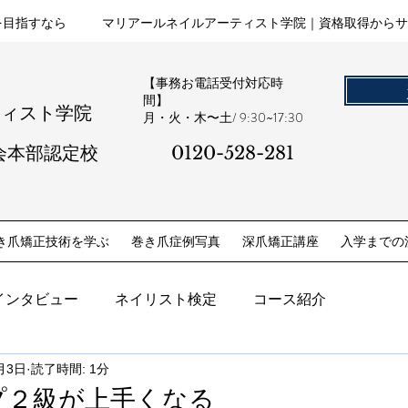
を目指すなら
マリアールネイルアーティスト学院｜資格取得からサ
【事務お電話受付対応時
間】
ティスト学院
​月・火・木〜土/ 9:30~17:30
会本部認定校
0120-528-281​
き爪矯正技術を学ぶ
巻き爪症例写真
深爪矯正講座
入学までの
インタビュー
ネイリスト検定
コース紹介
月3日
読了時間: 1分
プ２級が上手くなる