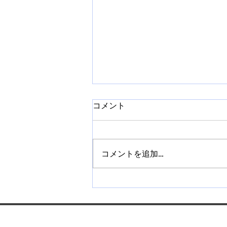
コメント
コメントを追加…
【札幌】ネイルチップ販売講
座を開催｜作り方から販売方
法まで学べます