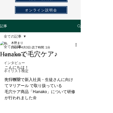
オンライン説明会
記事
全ての記事
木野まり
全ての記事
2019年4月3日
読了時間: 1分
Hanakoで毛穴ケア♪
今すぐ始める
インタビュー
こんにちは！
ネイリスト検定
コース紹介
先日教室で新入社員・生徒さんに向け
てマリアール で取り扱っている
毛穴ケア商品「Hanako」について研修
が行われました🌼