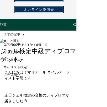
オンライン説明会
記事
全ての記事
木野まり
全ての記事
2019年4月3日
読了時間: 1分
ジェル検定中級ディプロマ
今すぐ始める
ゲット♪
インタビュー
ネイリスト検定
こんにちは！マリアール ネイルアーテ
コース紹介
ィスト学院です！
先日ジェル検定の合格のディプロマが
届きました🌸