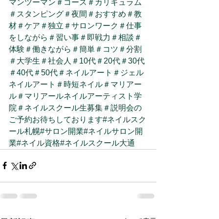
マンツーマン
＃コース
＃カリキュラム
＃スタンピング
＃夜間
＃おすすめ
＃教
材
＃ケア
＃独立
＃サロンワーク
＃仕事
をしながら
＃習い事
＃即戦力
＃相談
＃
体験
＃働きながら
＃簡単
＃コツ
＃分割
＃大学生
＃社会人
＃10代
＃20代
＃30代
＃40代
＃50代
＃ネイルアート
＃ジェル
ネイルアート
＃時短ネイル
＃マリアー
ル
＃マリアールネイルアーティスト学
院
＃ネイルスクール生募集
＃説明会の
ご予約お待ちしております
#ネイルスク
ール札幌
#サロン開業
#ネイルサロン開
業
#ネイル資格
#ネイルスクール大通