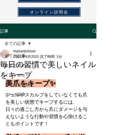
オンライン説明会
記事
全ての記事
mariartschool
全ての記事
2021年9月20日
読了時間: 1分
毎日の習慣で美しいネイル
今すぐ始める
をキープ
インタビュー
美爪をキープ✨
ネイリスト検定
コース紹介
ジェルやスカルプをしていなくても爪
を美しい状態でキープするには、
日々の過ごし方から爪にダメージを与
えないような行動や習慣を心掛けるこ
ともポイントです！