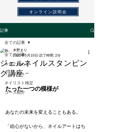
オンライン説明会
記事
全ての記事
木野まり
全ての記事
2025年5月10日
読了時間: 2分
ジェルネイルスタンピン
今すぐ始める
グ講座
インタビュー
ネイリスト検定
たった一つの模様が
コース紹介
あなたの未来を変えることもある。
「絵心がないから、ネイルアートはち