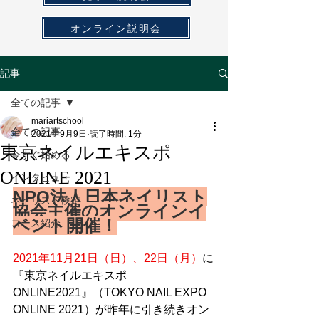
オンライン説明会
記事
全ての記事
mariartschool
全ての記事
2021年9月9日
読了時間: 1分
東京ネイルエキスポ
今すぐ始める
ONLINE 2021
インタビュー
NPO法人日本ネイリスト
ネイリスト検定
協会主催のオンラインイ
ベント開催！
コース紹介
2021年11月21日（日）、22日（月）
に
『東京ネイルエキスポ　
ONLINE2021』（TOKYO NAIL EXPO 
ONLINE 2021）が昨年に引き続きオン