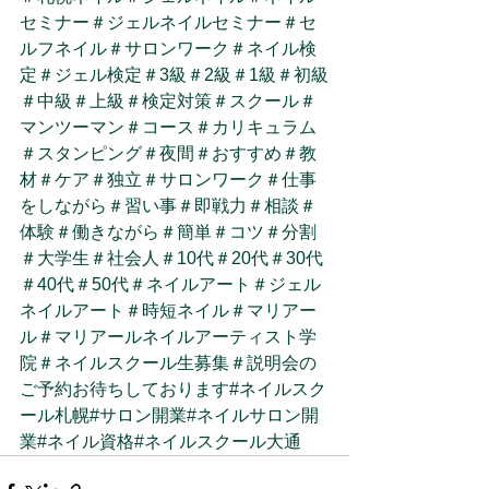
セミナー
＃ジェルネイルセミナー
＃セ
ルフネイル
＃サロンワーク
＃ネイル検
定
＃ジェル検定
＃3級
＃2級
＃1級
＃初級
＃中級
＃上級
＃検定対策
＃スクール
＃
マンツーマン
＃コース
＃カリキュラム
＃スタンピング
＃夜間
＃おすすめ
＃教
材
＃ケア
＃独立
＃サロンワーク
＃仕事
をしながら
＃習い事
＃即戦力
＃相談
＃
体験
＃働きながら
＃簡単
＃コツ
＃分割
＃大学生
＃社会人
＃10代
＃20代
＃30代
＃40代
＃50代
＃ネイルアート
＃ジェル
ネイルアート
＃時短ネイル
＃マリアー
ル
＃マリアールネイルアーティスト学
院
＃ネイルスクール生募集
＃説明会の
ご予約お待ちしております
#ネイルスク
ール札幌
#サロン開業
#ネイルサロン開
業
#ネイル資格
#ネイルスクール大通